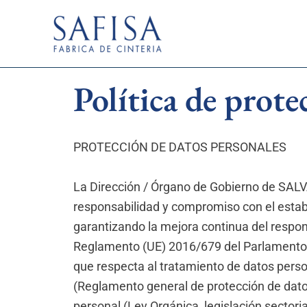
Ir
al
contenido
Política de prote
PROTECCIÓN DE DATOS PERSONALES
La Dirección / Órgano de Gobierno de SAL
responsabilidad y compromiso con el estab
garantizando la mejora continua del respons
Reglamento (UE) 2016/679 del Parlamento Eur
que respecta al tratamiento de datos person
(Reglamento general de protección de dato
personal (Ley Orgánica, legislación sectori